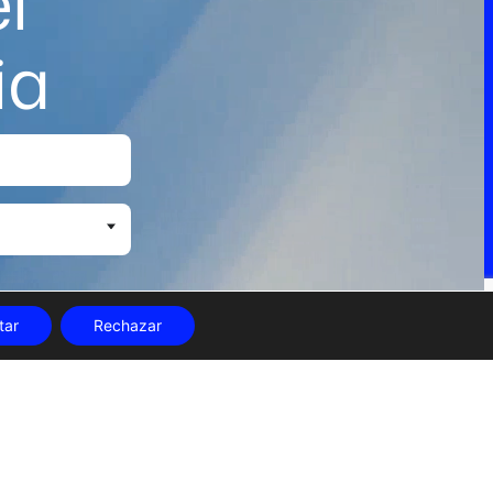
l
ia
tar
Rechazar