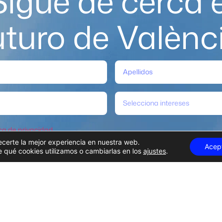
Sigue de cerca e
uturo de Valènc
Selecciona intereses
ica de privacidad
.
ecerte la mejor experiencia en nuestra web.
Acep
qué cookies utilizamos o cambiarlas en los
ajustes
.
Suscribirme