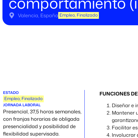
comportamiento (i
Valencia, España
Empleo
,
Finalizado
ESTADO
FUNCIONES DE
Empleo
,
Finalizado
Diseñar e 
JORNADA LABORAL
Presencial, 37,5 horas semanales,
Mantener u
con franjas horarias de obligada
garantizand
presencialidad y posibilidad de
Facilitar 
flexibilidad supervisada.
Involucrar 