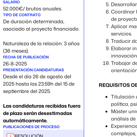
SALARIO
Desarrollar
52.000€/ brutos anuales.
Coordinar l
TIPO DE CONTRATO
de proyect
De duración determinada,
Aplicar mar
asociado al proyecto financiado.
servicios.
Traducir d
Naturaleza de la relación: 3 años
Elaborar in
(36 meses).
innovación
FECHA DE PUBLICACIÓN
Trabajar de
26-8-2025
orientación
PRESENTACIÓN CANDIDATURAS
Desde el día 26 de agosto del
2025 hasta las 23:59h del 15 de
REQUISITOS O
septiembre del 2025.
Titulación 
política, p
Las candidaturas recibidas fuera
Máster univ
de plazo serán desestimadas
análisis de
automáticamente.
Experienci
PUBLICACIONES DE PROCESO
complejos, 
RESOLUCIÓN