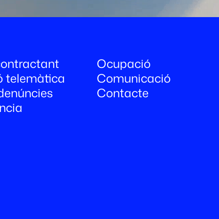
 contractant
Ocupació
ó telemàtica
Comunicació
denúncies
Contacte
ncia