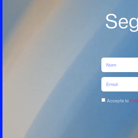
Seg
Accepte la
Polí