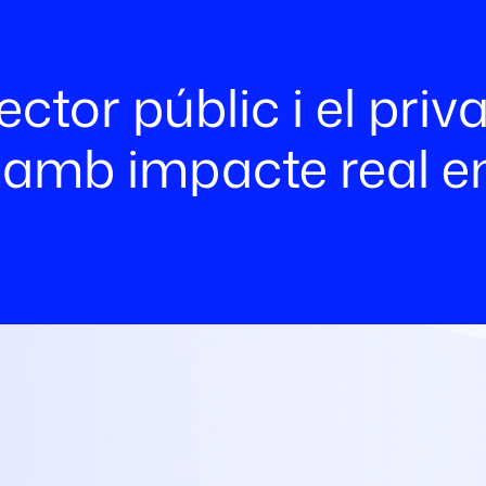
tor públic i el priv
 amb impacte real en 