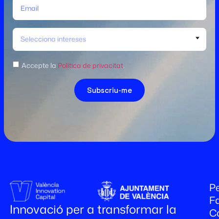
Selecciona intereses
Accepte la
Política de privacitat
.
Subscriu-me
Pe
Fa
Innovació per a transformar la
C