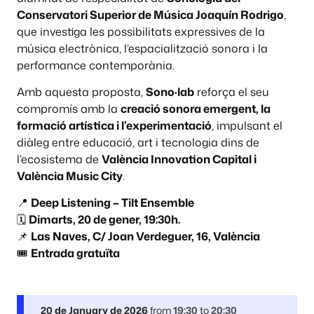
Conservatori Superior de Música Joaquín Rodrigo
,
que investiga les possibilitats expressives de la
música electrònica, l’espacialització sonora i la
performance contemporània.
Amb aquesta proposta,
Sono·lab
reforça el seu
compromís amb la
creació sonora emergent, la
formació artística i l’experimentació
, impulsant el
diàleg entre educació, art i tecnologia dins de
l’ecosistema de
València Innovation Capital i
València Music City
.
📍
Deep Listening – Tilt Ensemble
🗓️
Dimarts, 20 de gener, 19:30h.
📌
Las Naves, C/ Joan Verdeguer, 16, València
🎟️
Entrada gratuïta
20 de January de 2026
from
19:30
to
20:30