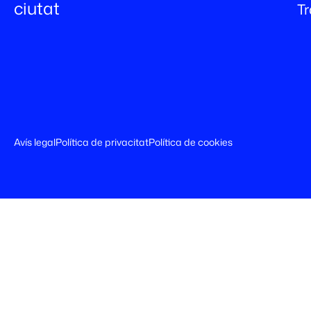
ciutat
T
Avís legal
Política de privacitat
Política de cookies