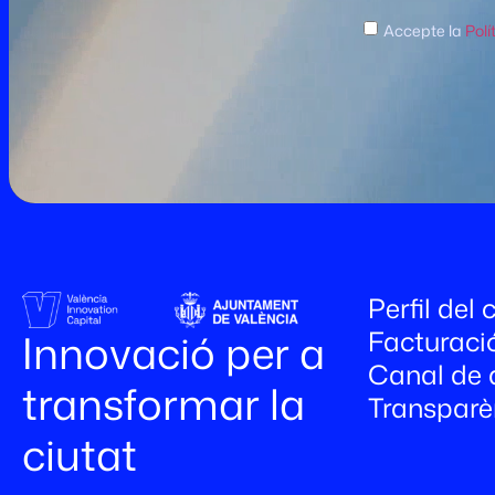
Accepte la
Polí
Perfil del
Facturaci
Innovació per a
Canal de 
transformar la
Transparè
ciutat