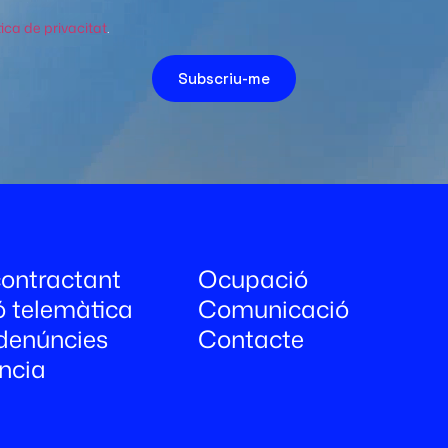
tica de privacitat
.
Subscriu-me
 contractant
Ocupació
ó telemàtica
Comunicació
denúncies
Contacte
ncia