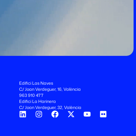
Edifici Las Naves
C/ Joan Verdeguer, 16, València
963 910 477
Edifici La Harinera
C/ Joan Verdeguer, 32, València