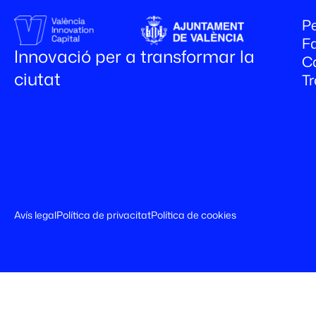
Pe
Fa
Innovació per a transformar la
C
ciutat
T
Avís legal
Política de privacitat
Política de cookies