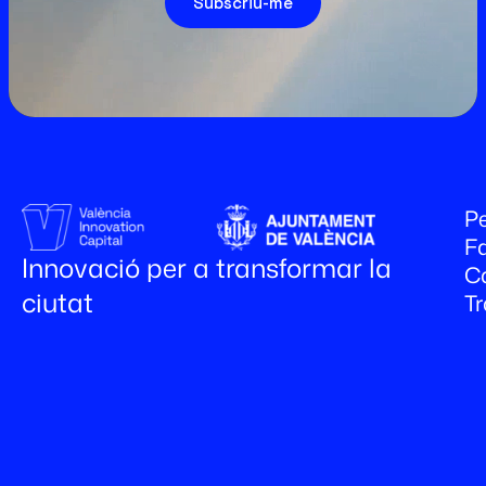
Subscriu-me
Pe
Fa
Innovació per a transformar la
C
ciutat
T