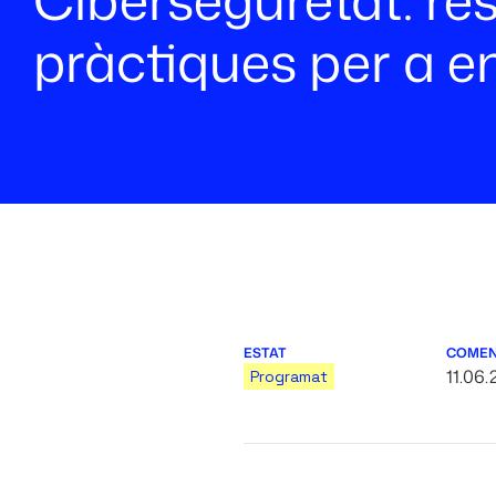
pràctiques per a e
ESTAT
COME
11.06
Programat