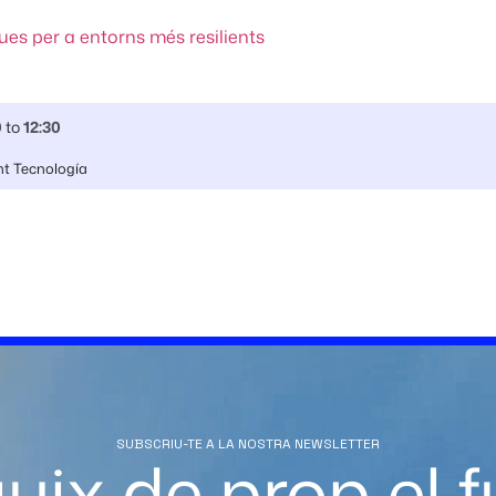
ues per a entorns més resilients
0
to
12:30
nt Tecnología
SUBSCRIU-TE A LA NOSTRA NEWSLETTER
uix de prop el f