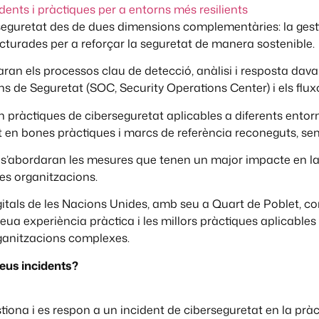
dents i pràctiques per a entorns més resilients
seguretat des de dues dimensions complementàries: la gestió
ucturades per a reforçar la seguretat de manera sostenible.
aran els processos clau de detecció, anàlisi i resposta davan
s de Seguretat (SOC, Security Operations Center) i els flux
an pràctiques de ciberseguretat aplicables a diferents ent
en bones pràctiques i marcs de referència reconeguts, sen
 s’abordaran les mesures que tenen un major impacte en la
 les organitzacions.
igitals de les Nacions Unides, amb seu a Quart de Poblet,
ua experiència pràctica i les millors pràctiques aplicables
rganitzacions complexes.
teus incidents?
tiona i es respon a un incident de ciberseguretat en la pràc