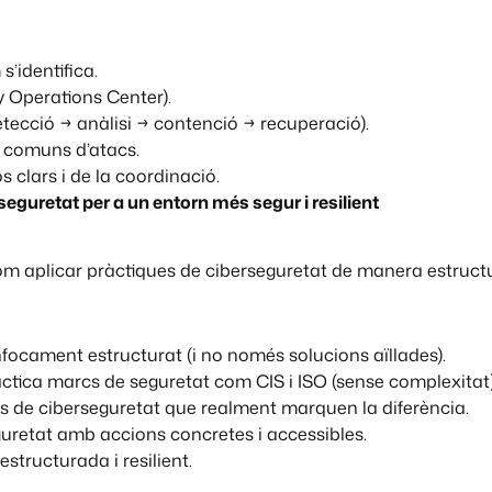
s’identifica.
 Operations Center).
etecció → anàlisi → contenció → recuperació).
s comuns d’atacs.
 clars i de la coordinació.
seguretat per a un entorn més segur i resilient
om aplicar pràctiques de ciberseguretat de manera estructu
focament estructurat (i no només solucions aïllades).
àctica marcs de seguretat com CIS i ISO (sense complexitat)
s de ciberseguretat que realment marquen la diferència.
uretat amb accions concretes i accessibles.
estructurada i resilient.