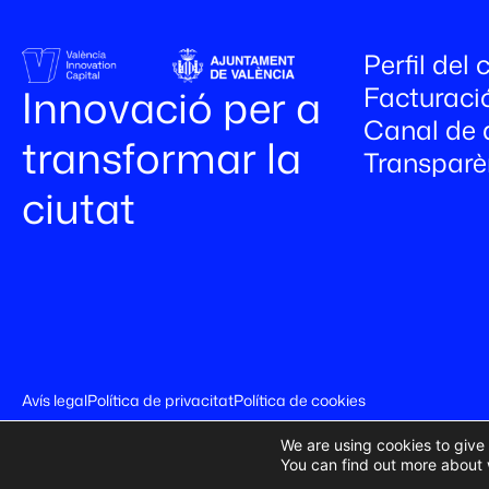
Perfil del
Facturaci
Innovació per a
Canal de 
transformar la
Transparè
ciutat
Avís legal
Política de privacitat
Política de cookies
We are using cookies to give
You can find out more about 