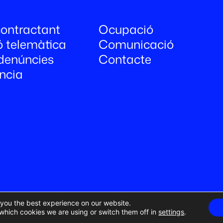
 contractant
Ocupació
ó telemàtica
Comunicació
denúncies
Contacte
ncia
 you the best experience on our website.
which cookies we are using or switch them off in
settings
.