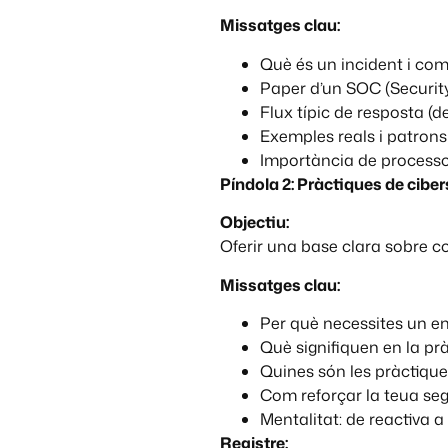
Missatges clau:
Què és un incident i com 
Paper d’un SOC (Security
Flux típic de resposta (d
Exemples reals i patron
Importància de processos
Píndola 2: Pràctiques de ciber
Objectiu:
Oferir una base clara sobre c
Missatges clau:
Per què necessites un en
Què signifiquen en la pr
Quines són les pràctique
Com reforçar la teua seg
Mentalitat: de reactiva a 
Registre: