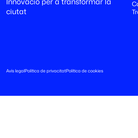
Innovació per a transformar la
C
ciutat
T
Avís legal
Política de privacitat
Política de cookies