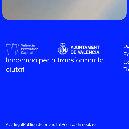
Pe
Fa
Innovació per a transformar la
C
ciutat
T
Avís legal
Política de privacitat
Política de cookies