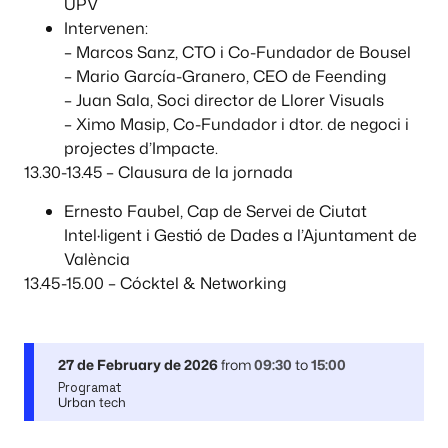
UPV
Intervenen:
– Marcos Sanz, CTO i Co-Fundador de Bousel
– Mario García-Granero, CEO de Feending
– Juan Sala, Soci director de Llorer Visuals
– Ximo Masip, Co-Fundador i dtor. de negoci i
projectes d’Impacte.
13.30-13.45 – Clausura de la jornada
Ernesto Faubel, Cap de Servei de Ciutat
Intel·ligent i Gestió de Dades a l’Ajuntament de
València
13.45-15.00 – Cócktel & Networking
27 de February de 2026
from
09:30
to
15:00
Programat
Urban tech