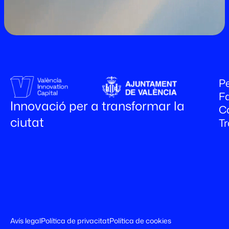
Pe
Fa
Innovació per a transformar la
C
ciutat
T
Avís legal
Política de privacitat
Política de cookies