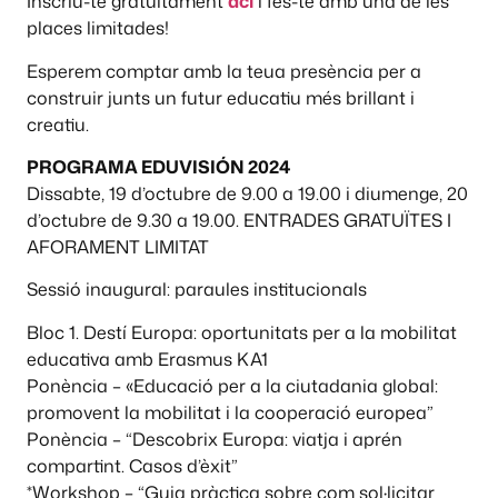
Inscriu-te gratuïtament
ací
i fes-te amb una de les
places limitades!
Esperem comptar amb la teua presència per a
construir junts un futur educatiu més brillant i
creatiu.
PROGRAMA EDUVISIÓN 2024
Dissabte, 19 d’octubre de 9.00 a 19.00 i diumenge, 20
d’octubre de 9.30 a 19.00. ENTRADES GRATUÏTES I
AFORAMENT LIMITAT
Sessió inaugural: paraules institucionals
Bloc 1. Destí Europa: oportunitats per a la mobilitat
educativa amb Erasmus KA1
Ponència – «Educació per a la ciutadania global:
promovent la mobilitat i la cooperació europea”
Ponència – “Descobrix Europa: viatja i aprén
compartint. Casos d’èxit”
*Workshop – “Guia pràctica sobre com sol·licitar