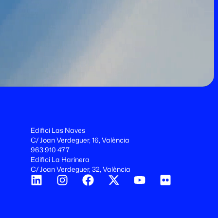
Edifici Las Naves
C/ Joan Verdeguer, 16, València
963 910 477
Edifici La Harinera
C/ Joan Verdeguer, 32, València