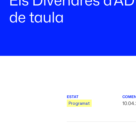
de taula
ESTAT
COME
10.04
Programat