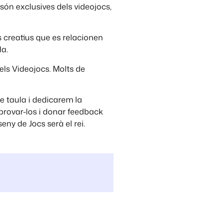
 són exclusives dels videojocs,
 creatius que es relacionen
la.
 els Videojocs. Molts de
de taula i dedicarem la
 provar-los i donar feedback
ny de Jocs serà el rei.