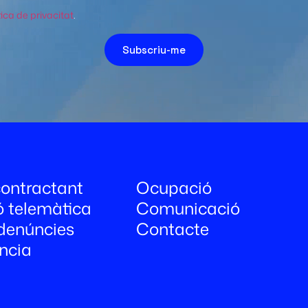
tica de privacitat
.
Subscriu-me
 contractant
Ocupació
ó telemàtica
Comunicació
denúncies
Contacte
ncia