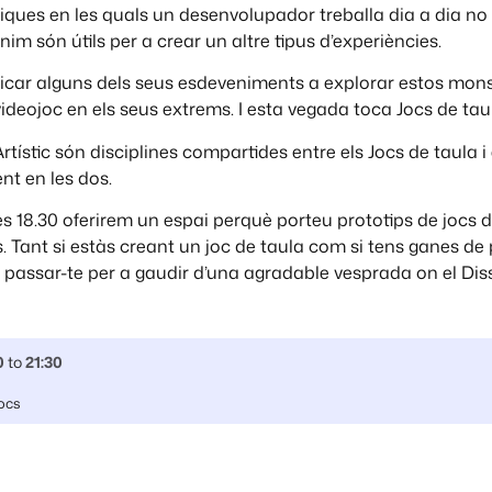
cniques en les quals un desenvolupador treballa dia a dia no
nim són útils per a crear un altre tipus d’experiències.
icar alguns dels seus esdeveniments a explorar estos mons
eojoc en els seus extrems. I esta vegada toca Jocs de tau
Artístic són disciplines compartides entre els Jocs de taula i
nt en les dos.
les 18.30 oferirem un espai perquè porteu prototips de jocs 
. Tant si estàs creant un joc de taula com si tens ganes de
passar-te per a gaudir d’una agradable vesprada on el Disse
0
to
21:30
jocs