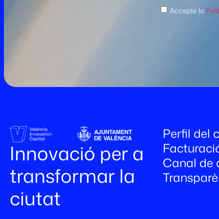
Accepte la
Polí
Perfil del
Facturaci
Innovació per a
Canal de 
transformar la
Transparè
ciutat