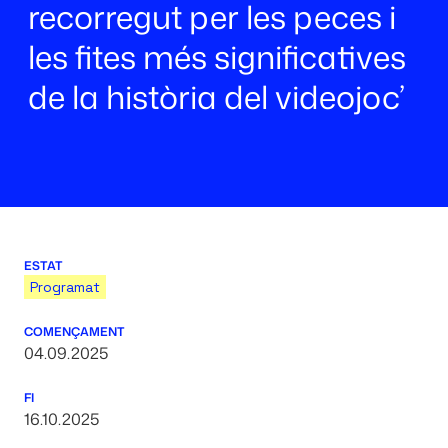
recorregut per les peces i
les fites més significatives
de la història del videojoc’
ESTAT
Programat
COMENÇAMENT
04.09.2025
FI
16.10.2025