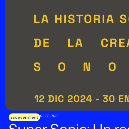
02.12.2024
Esdeveniment
Super·Sonic: Un rec