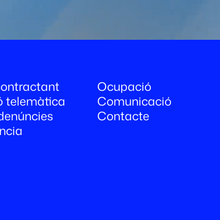
 contractant
Ocupació
ó telemàtica
Comunicació
denúncies
Contacte
ncia