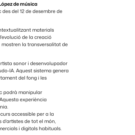
o López de música
ic des del 12 de desembre de
ntextualitzant materials
’evolució de la creació
mostren la transversalitat de
artista sonor i desenvolupador
eudo-IA. Aquest sistema genera
ament del fong i les
lic podrà manipular
 Aquesta experiència
nia.
ecurs accessible per a la
d’artistes de tot el món,
rcials i digitals habituals.