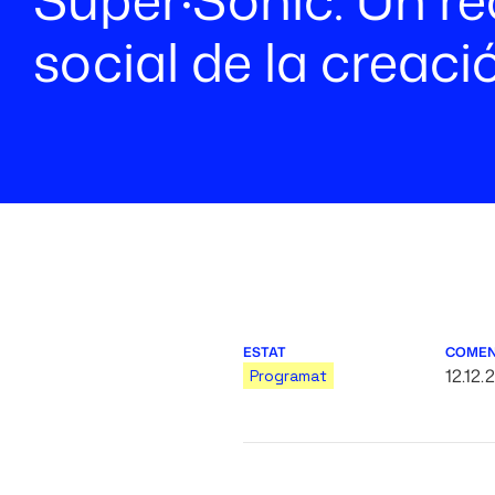
social de la creaci
ESTAT
COME
12.12.
Programat