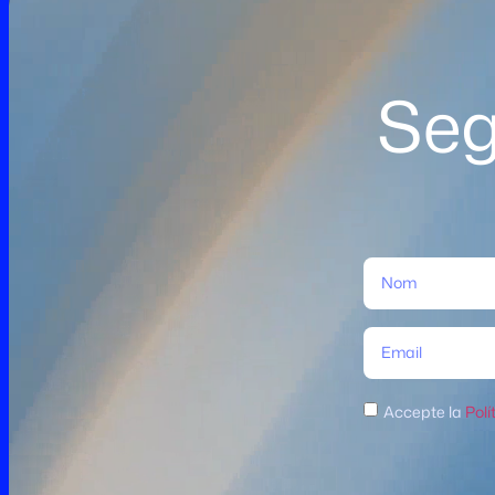
Seg
Accepte la
Polí