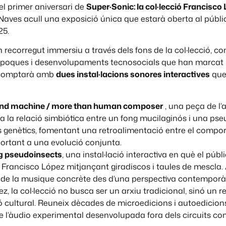
el primer aniversari de
Super·Sonic: la col·lecció Francisc
 Naves acull una exposició única que estarà oberta al públ
25.
recorregut immersiu a través dels fons de la col·lecció, co
 èpoques i desenvolupaments tecnosocials que han marcat l
, comptarà amb
dues instal·lacions sonores interactives
que 
nd machine / more than human composer
, una peça de l’
a la relació simbiótica entre un fong mucilaginós i una ps
 genètics, fomentant una retroalimentació entre el comport
ortant a una evolució conjunta.
ng pseudoinsects
, una instal·lació interactiva en què el púb
 Francisco López mitjançant giradiscos i taules de mescla.
is de la musique concrète des d’una perspectiva contemporà
, la col·lecció no busca ser un arxiu tradicional, sinó un r
ió cultural. Reuneix dècades de microedicions i autoedicions 
de l’àudio experimental desenvolupada fora dels circuits come