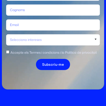
Selecciona intereses
Accepte els Termes i condicions i la Política de privacitat
Subscriu-me