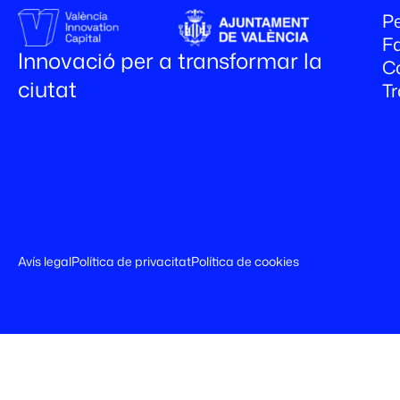
Pe
Fa
Innovació per a transformar la
C
ciutat
T
Avís legal
Política de privacitat
Política de cookies