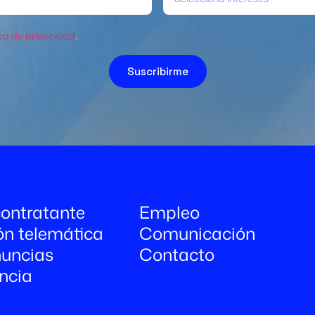
ica de privacidad
.
Suscribirme
 contratante
Empleo
ón telemática
Comunicación
uncias
Contacto
ncia