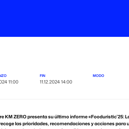
NZO
FIN
MODO
2024 11:00
11.12.2024 14:00
re KM ZERO presenta su último informe «Fooduristic’25: Las
recoge las prioridades, recomendaciones y acciones para u