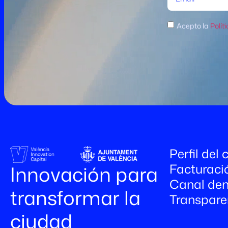
Acepto la
Polít
Perfil del
Facturaci
Innovación para
Canal den
transformar la
Transpare
ciudad