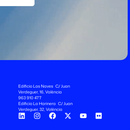
Edificio Las Naves C/ Juan
Verdeguer, 16, València
963 910 477
Edificio La Harinera C/ Juan
Verdeguer, 32, València