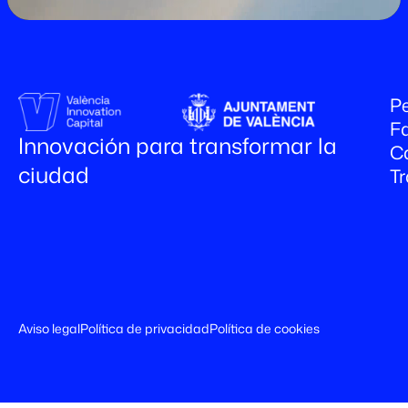
Pe
Fa
Innovación para transformar la
C
ciudad
T
Aviso legal
Política de privacidad
Política de cookies