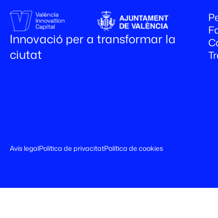
Pe
Fa
Innovació per a transformar la
C
ciutat
T
Avís legal
Política de privacitat
Política de cookies