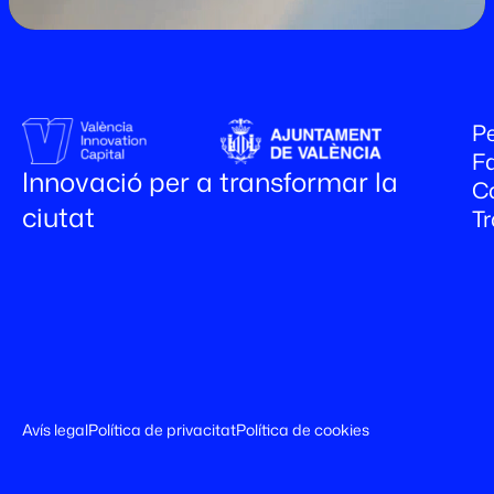
Pe
Fa
Innovació per a transformar la
C
ciutat
T
Avís legal
Política de privacitat
Política de cookies