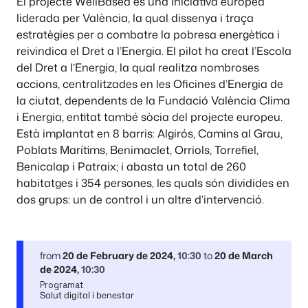
El projecte WellBased és una iniciativa europea
liderada per València, la qual dissenya i traça
estratègies per a combatre la pobresa energètica i
reivindica el Dret a l’Energia. El pilot ha creat l’Escola
del Dret a l’Energia, la qual realitza nombroses
accions, centralitzades en les Oficines d’Energia de
la ciutat, dependents de la Fundació València Clima
i Energia, entitat també sòcia del projecte europeu.
Està implantat en 8 barris: Algirós, Camins al Grau,
Poblats Marítims, Benimaclet, Orriols, Torrefiel,
Benicalap i Patraix; i abasta un total de 260
habitatges i 354 persones, les quals són dividides en
dos grups: un de control i un altre d’intervenció.
from
20 de February de 2024
,
10:30
to
20 de March
de 2024
,
10:30
Programat
Salut digital i benestar