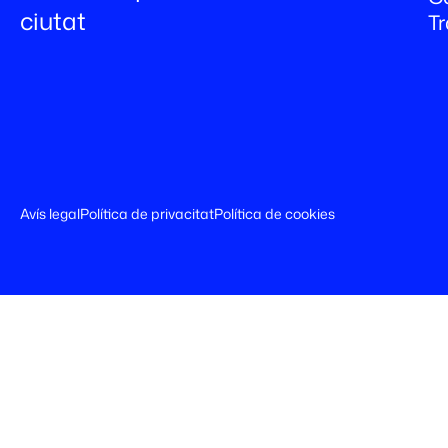
ciutat
T
Avís legal
Política de privacitat
Política de cookies