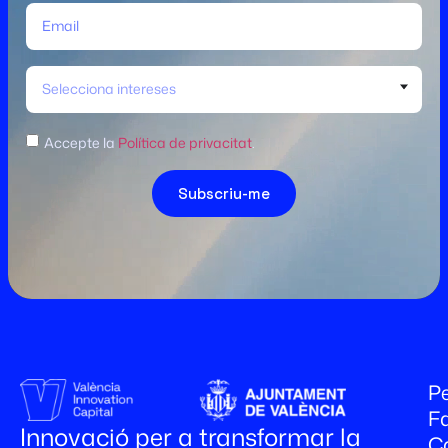
Selecciona intereses
Accepte la
Política de privacitat
.
Subscriu-me
Pe
Fa
Innovació per a transformar la
C