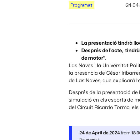
24.04
Programat
La presentació tindrà llo
Després de l’acte, tindrà
de motor”.
Las Naves i la Universitat Po
la presència de César Iribarre
de Las Naves, que explicarà l’
Després de la presentació de la
simulació en els esports de m
del Circuit Ricardo Tormo, els
24 de April de 2024
from
18:3
Programat