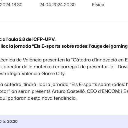
.2024 18:30
24.04.2024 20:30
Física
c a l’aula 2.8 del CFP-UPV.
 lloc la jornada “Els E-sports sobre rodes: l’auge del gaming 
litècnica de València presenten la “Càtedra d’Innovació en 
n, director de la mateixa i encarregat de presentar-la; i Dav
estratègia València Game City.
 càtedra, tindrà lloc la jornada “Els E-sports sobre rodes: l
otor”, on seran presents Arturo Castelló, CEO d’ENCOM; i B
 qui parlaran d’esta nova tendència.
0
to
20:30