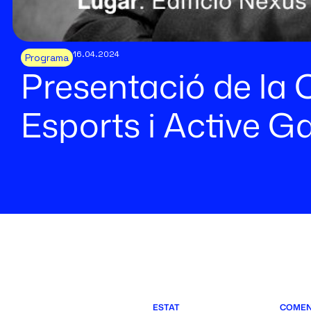
16.04.2024
Programa
Presentació de la 
Esports i Active 
ESTAT
COME