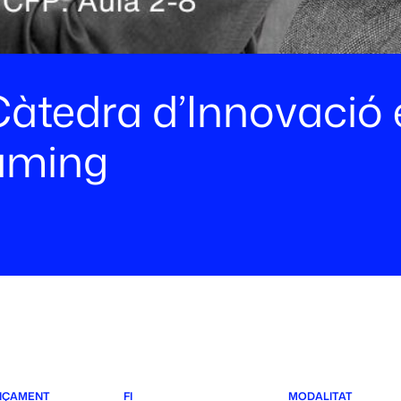
Càtedra d’Innovació
Gaming
NÇAMENT
FI
MODALITAT