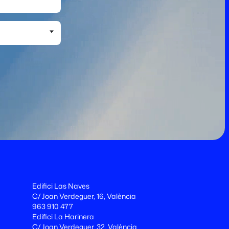
Edifici Las Naves
C/ Joan Verdeguer, 16, València
963 910 477
Edifici La Harinera
C/ Joan Verdeguer, 32, València