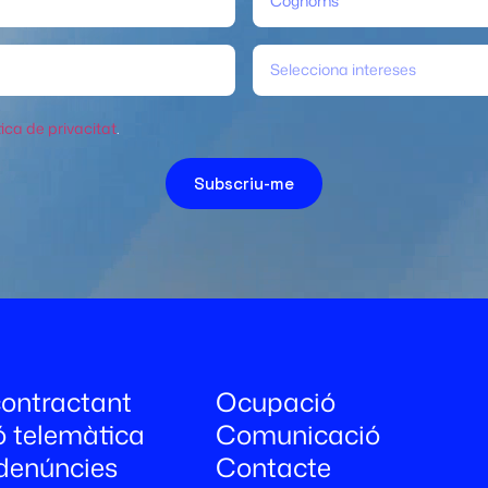
Selecciona intereses
tica de privacitat
.
Subscriu-me
 contractant
Ocupació
ó telemàtica
Comunicació
denúncies
Contacte