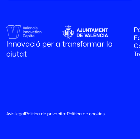
Pe
Fa
Innovació per a transformar la
C
ciutat
T
Avís legal
Política de privacitat
Política de cookies