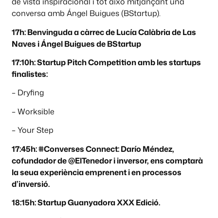
de vista inspiracional i tot això mitjançant una
conversa amb Ángel Buigues (BStartup).
17h: Benvinguda a càrrec de Lucía Calàbria de Las
Naves i Ángel Buigues de BStartup
17:10h: Startup Pitch Competition amb les startups
finalistes:
– Dryfing
– Worksible
– Your Step
17:45h: #Converses Connect: Darío Méndez,
cofundador de @ElTenedor i inversor, ens comptarà
la seua experiència emprenent i en processos
d’inversió.
18:15h: Startup Guanyadora XXX Edició.