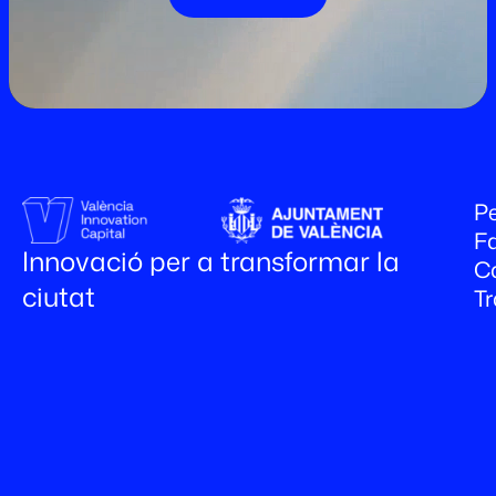
Pe
Fa
Innovació per a transformar la
C
ciutat
T