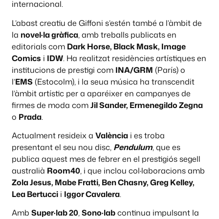
internacional.
L’abast creatiu de Giffoni s’estén també a l’àmbit de
la
novel·la gràfica
, amb treballs publicats en
editorials com
Dark Horse, Black Mask, Image
Comics
i
IDW
. Ha realitzat residències artístiques en
institucions de prestigi com
INA/GRM
(París) o
l’
EMS
(Estocolm), i la seua música ha transcendit
l’àmbit artístic per a aparéixer en campanyes de
firmes de moda com
Jil Sander, Ermenegildo Zegna
o
Prada
.
Actualment resideix a
València
i es troba
presentant el seu nou disc,
Pendulum
, que es
publica aquest mes de febrer en el prestigiós segell
australià
Room40
, i que inclou col·laboracions amb
Zola Jesus, Mabe Fratti, Ben Chasny, Greg Kelley,
Lea Bertucci
i
Iggor Cavalera
.
Amb
Super·lab 20
,
Sono·lab
continua impulsant la