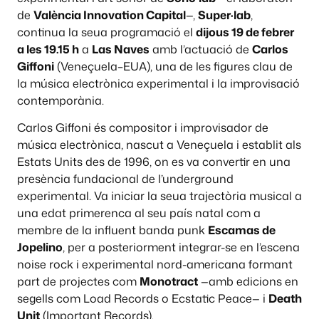
de
València Innovation Capital
—,
Super·lab
,
continua la seua programació el
dijous 19 de febrer
a les 19.15 h
a
Las Naves
amb l’actuació de
Carlos
Giffoni
(Veneçuela–EUA), una de les figures clau de
la música electrònica experimental i la improvisació
contemporània.
Carlos Giffoni és compositor i improvisador de
música electrònica, nascut a Veneçuela i establit als
Estats Units des de 1996, on es va convertir en una
presència fundacional de l’underground
experimental. Va iniciar la seua trajectòria musical a
una edat primerenca al seu país natal com a
membre de la influent banda punk
Escamas de
Jopelino
, per a posteriorment integrar-se en l’escena
noise rock i experimental nord-americana formant
part de projectes com
Monotract
—amb edicions en
segells com Load Records o Ecstatic Peace— i
Death
Unit
(Important Records).