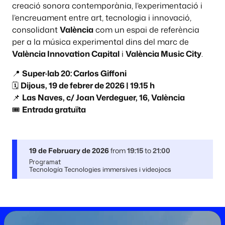
creació sonora contemporània, l’experimentació i
l’encreuament entre art, tecnologia i innovació,
consolidant
València
com un espai de referència
per a la música experimental dins del marc de
València Innovation Capital
i
València Music City
.
📍
Super·lab 20: Carlos Giffoni
🗓️
Dijous, 19 de febrer de 2026 | 19.15 h
📌
Las Naves, c/ Joan Verdeguer, 16, València
🎟️
Entrada gratuïta
19 de February de 2026
from
19:15
to
21:00
Programat
Tecnología Tecnologies immersives i videojocs