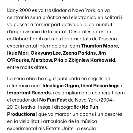
L’any 2000 es va traslladar a Nova York, on va
centrar la seua pràctica en l’electrònica en solitari i
va passar a formar part activa de la comunitat
d’improvisació de la ciutat. Des d’aleshores ha
col·laborat amb artistes fonamentals de l’escena
experimental internacional com
Thurston Moore,
Ikue Mori, Okkyung Lee, Zeena Parkins, Jim
O’Rourke, Merzbow, Pita
o
Zbigniew Karkowski
,
entre molts altres.
La seua obra ha sigut publicada en segells de
referència com
Ideologic Organ, Ideal Recordings
i
Important Records
, i és àmpliament reconegut com
el creador del
No Fun Fest
de Nova York (2004–
2010), festival i segell discogràfic (
No Fun
Productions
) que va marcar un abans i un després
en la visibilitat i articulació de la música
experimental als Estats Units i a escala