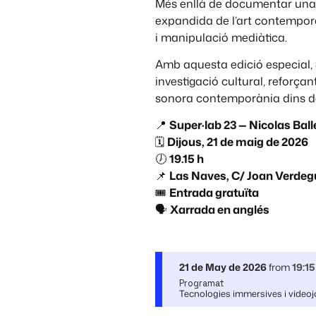
Més enllà de documentar una es
expandida de l’art contempora
i manipulació mediàtica.
Amb aquesta edició especial,
investigació cultural, reforça
sonora contemporània dins d
📍
Super·lab 23 — Nicolas Bal
🗓️
Dijous, 21 de maig de 2026
🕖
19.15 h
📌
Las Naves, C/ Joan Verdegu
🎟️
Entrada gratuïta
🗣️
Xarrada en anglés
21 de May de 2026
from
19:15
Programat
Tecnologies immersives i videoj