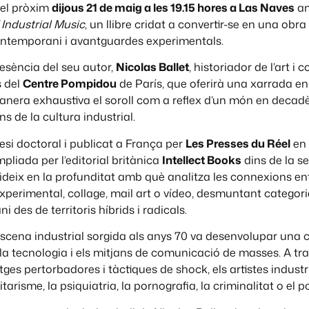
 el pròxim
dijous 21 de maig a les 19.15 hores a Las Naves
am
 Industrial Music
, un llibre cridat a convertir-se en una obra
contemporani i avantguardes experimentals.
esència del seu autor,
Nicolas Ballet
, historiador de l’art i
 del
Centre Pompidou
de París, que oferirà una xarrada en
anera exhaustiva el soroll com a reflex d’un món en decadè
ins de la cultura industrial.
si doctoral i publicat a França per
Les Presses du Réel
en 
liada per l’editorial britànica
Intellect Books
dins de la s
sideix en la profunditat amb què analitza les connexions ent
perimental, collage, mail art o vídeo, desmuntant categorie
i des de territoris híbrids i radicals.
cena industrial sorgida als anys 70 va desenvolupar una cu
a tecnologia i els mitjans de comunicació de masses. A trav
ges pertorbadores i tàctiques de shock, els artistes indust
tarisme, la psiquiatria, la pornografia, la criminalitat o el p