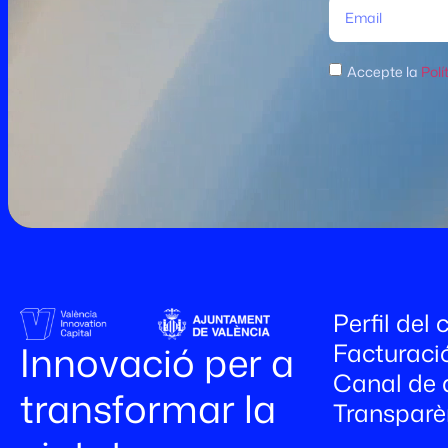
Accepte la
Polí
Perfil del
Facturaci
Innovació per a
Canal de 
transformar la
Transparè