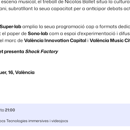
cena musical, el treball de Nicolas Ballet situa la cultura 
ni, subratllant la seua capacitat per a anticipar debats ac
Super·lab
amplia la seua programació cap a formats dedicat
nt el paper de
Sono·lab
com a espai d’experimentació i difusi
el marc de
València Innovation Capital
i
València Music Ci
let presenta
Shock Factory
er, 16, València
to
21:00
ocs Tecnologies immersives i videojocs