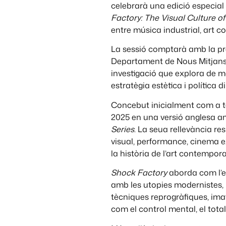
celebrarà una edició especial
Factory: The Visual Culture of
entre música industrial, art 
La sessió comptarà amb la pr
Departament de Nous Mitjans
investigació que explora de m
estratègia estètica i política d
Concebut inicialment com a te
2025 en una versió anglesa amp
Series
. La seua rellevància re
visual, performance, cinema ex
la història de l’art contemporan
Shock Factory
aborda com l’es
amb les utopies modernistes, l
tècniques reprogràfiques, imat
com el control mental, el totali