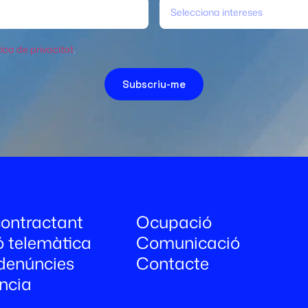
Selecciona intereses
tica de privacitat
.
Subscriu-me
 contractant
Ocupació
ó telemàtica
Comunicació
denúncies
Contacte
ncia