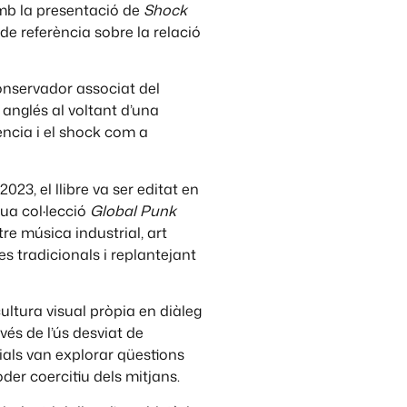
b la presentació de
Shock
 de referència sobre la relació
 conservador associat del
 anglés al voltant d’una
ncia i el shock com a
2023, el llibre va ser editat en
eua col·lecció
Global Punk
re música industrial, art
s tradicionals i replantejant
ltura visual pròpia en diàleg
és de l’ús desviat de
rials van explorar qüestions
oder coercitiu dels mitjans.