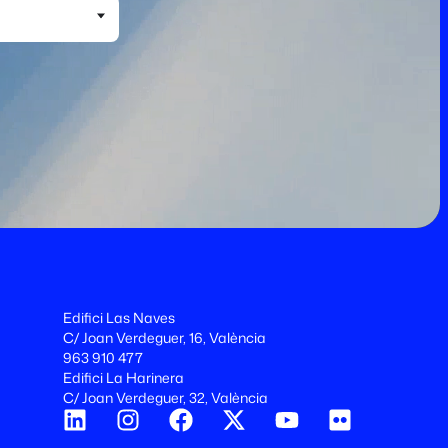
Edifici Las Naves
C/ Joan Verdeguer, 16, València
963 910 477
Edifici La Harinera
C/ Joan Verdeguer, 32, València