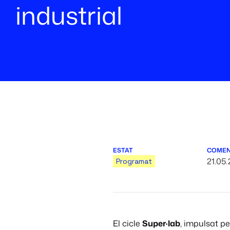
industrial
ESTAT
COME
21.05.
Programat
El cicle
Super·lab
, impulsat p