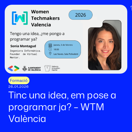
Formació
26.01.2026
Tinc una idea, em pose a
programar ja? – WTM
València