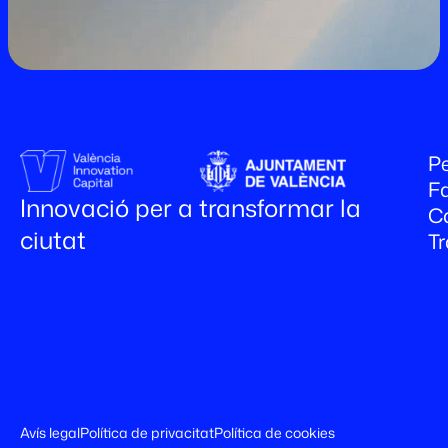
Pe
Fa
Innovació per a transformar la
C
ciutat
T
Avís legal
Política de privacitat
Política de cookies