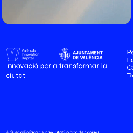
Pe
Fa
Innovació per a transformar la
C
ciutat
T
Avís legal
Política de privacitat
Política de cookies