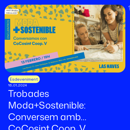
Esdeveniment
16.01.2024
Trobades
Moda+Sostenible:
Conversem amb…
CoCosint Coop. V