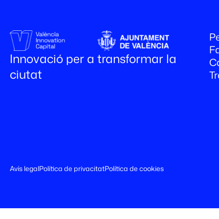
Pe
Fa
Innovació per a transformar la
C
ciutat
T
Avís legal
Política de privacitat
Política de cookies