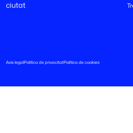
ciutat
T
Avís legal
Política de privacitat
Política de cookies