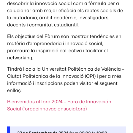
descobrir la innovació social com a fórmula per a
solucionar amb major eficàcia els reptes socials de
la ciutadania; àmbit acadèmic, investigadors,
docents i comunitat estudiantil.
Els objectius del Fòrum són mostrar tendències en
matèria d’emprenedoria i innovació social,
promoure la inspiració col·lectiva i facilitar el
networking.
Tindrà lloc a la Universitat Politècnica de València –
Ciutat Politècnica de la Innovació (CPI) i per a més
informació i inscripcions poden visitar el següent
enllaç:
Bienvenidos al foro 2024 – Foro de Innovación
Social (forodeinnovacionsocial.org)
23 de September de 2024
from
09:00
to
19:00