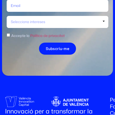
Selecciona intereses
Accepte la
Política de privacitat
.
Subscriu-me
Pe
Fa
Innovació per a transformar la
C