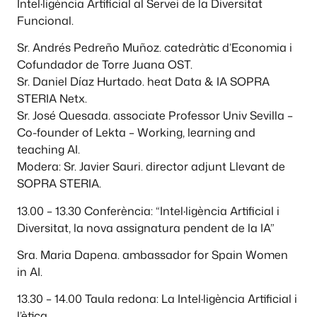
Intel·ligència Artificial al Servei de la Diversitat
Funcional.
Sr. Andrés Pedreño Muñoz. catedràtic d’Economia i
Cofundador de Torre Juana OST.
Sr. Daniel Díaz Hurtado. heat Data & IA SOPRA
STERIA Netx.
Sr. José Quesada. associate Professor Univ Sevilla –
Co-founder of Lekta – Working, learning and
teaching AI.
Modera: Sr. Javier Sauri. director adjunt Llevant de
SOPRA STERIA.
13.00 – 13.30 Conferència: “Intel·ligència Artificial i
Diversitat, la nova assignatura pendent de la IA”
Sra. Maria Dapena. ambassador for Spain Women
in AI.
13.30 – 14.00 Taula redona: La Intel·ligència Artificial i
l’ètica.