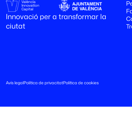
Pe
Fa
Innovació per a transformar la
C
ciutat
T
Avís legal
Política de privacitat
Política de cookies