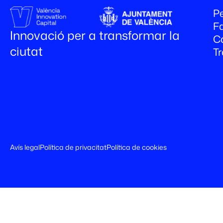
Pe
Fa
Innovació per a transformar la
C
ciutat
T
Avís legal
Política de privacitat
Política de cookies