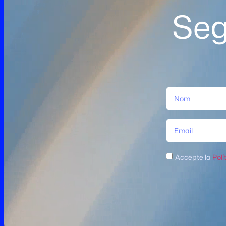
Seg
Accepte la
Polí