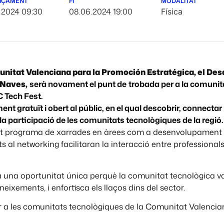
NÇAMENT
FI
MODALITAT
.2024 09:30
08.06.2024 19:00
Física
nitat Valenciana para la Promoción Estratégica, el Desa
 Naves,
serà novament el punt de
trobada per a la comunit
 Tech Fest.
nt gratuït i obert al públic, en el qual descobrir, connecta
a participació de les comunitats tecnològiques de la regió.
iat programa de xarrades en àrees com a desenvolupament w
 al networking facilitaran la interacció entre professionals 
 una oportunitat única perquè la comunitat tecnològica va
eixements, i enfortisca els llaços dins del sector.
er a les comunitats tecnològiques de la Comunitat Valencian