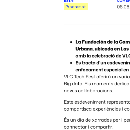
ESTAT
COME
08.06
Programat
La Fundación de la Comu
Urbana, ubicada en Las
amb la celebració de VLC
Es tracta d’un esdevenime
enfocament especial en l
VLC Tech Fest oferirà un var
Big data. Els moments dedicats
noves col·laboracions.
Este esdeveniment representa
compartisca experiències i con
És un dia de xarrades per i p
connectar i compartir.