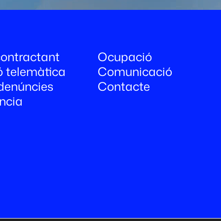
 contractant
Ocupació
ó telemàtica
Comunicació
denúncies
Contacte
ncia