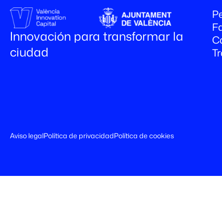
Pe
Fa
Innovación para transformar la
C
ciudad
T
Aviso legal
Política de privacidad
Política de cookies