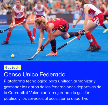
Govtech
Censo Único Federado
Plataforma tecnológica para unificar, armonizar y
gestionar los datos de las federaciones deportivas de
la Comunitat Valenciana, mejorando la gestión
pública y los servicios al ecosistema deportivo.