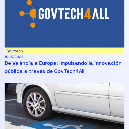
Govtech
10.07.2026
De València a Europa: impulsando la innovación
pública a través de GovTech4All