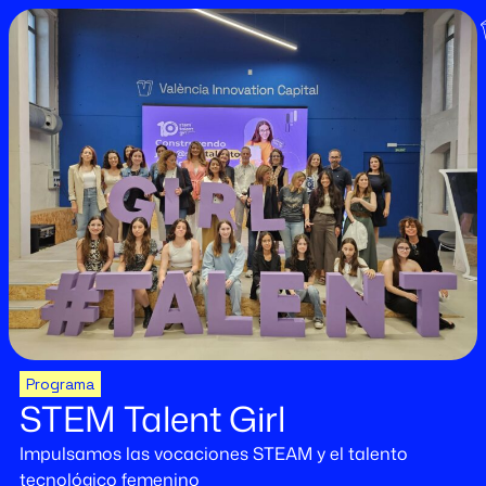
Programa
STEM Talent Girl
Impulsamos las vocaciones STEAM y el talento
tecnológico femenino