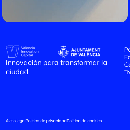
Pe
Fa
Innovación para transformar la
C
ciudad
T
Aviso legal
Política de privacidad
Política de cookies