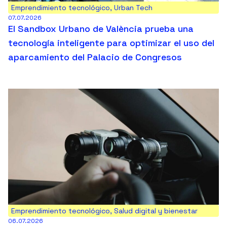
Emprendimiento tecnológico
,
Urban Tech
07.07.2026
El Sandbox Urbano de València prueba una
tecnología inteligente para optimizar el uso del
aparcamiento del Palacio de Congresos
Emprendimiento tecnológico
,
Salud digital y bienestar
06.07.2026