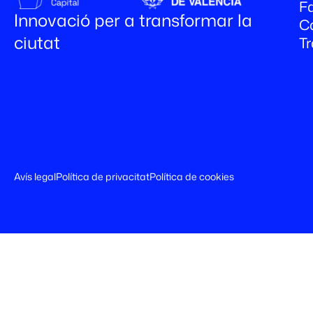
Fa
Innovació per a transformar la
C
ciutat
T
Avís legal
Política de privacitat
Política de cookies