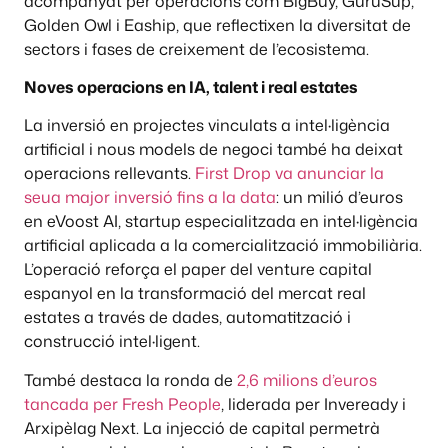
acompanyat per operacions com BigBuy, GuruSup,
Golden Owl i Eaship, que reflectixen la diversitat de
sectors i fases de creixement de l’ecosistema.
Noves operacions en IA, talent i real estates
La inversió en projectes vinculats a intel·ligència
artificial i nous models de negoci també ha deixat
operacions rellevants.
First Drop va anunciar la
seua major inversió fins a la data
: un milió d’euros
en eVoost AI, startup especialitzada en intel·ligència
artificial aplicada a la comercialització immobiliària.
L’operació reforça el paper del venture capital
espanyol en la transformació del mercat real
estates a través de dades, automatització i
construcció intel·ligent.
També destaca la ronda de
2,6 milions d’euros
tancada per Fresh People
, liderada per Inveready i
Arxipèlag Next. La injecció de capital permetrà