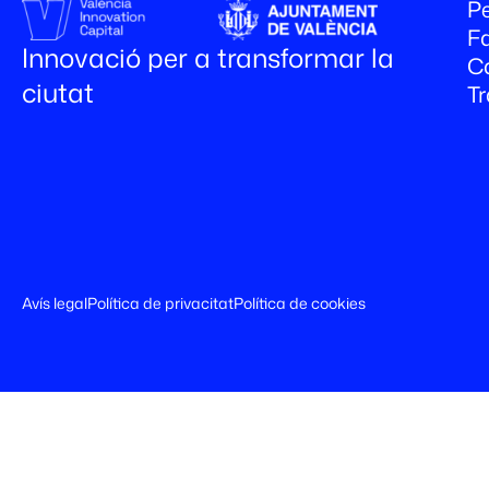
Pe
Fa
Innovació per a transformar la
C
ciutat
T
Avís legal
Política de privacitat
Política de cookies