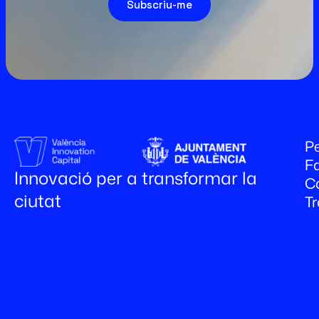
Subscriu-me
Pe
Fa
Innovació per a transformar la
C
ciutat
T