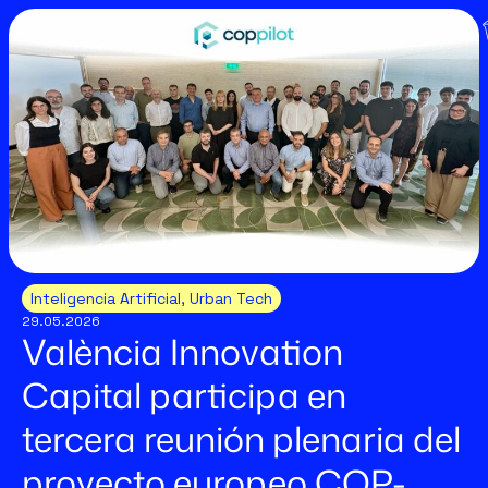
Inteligencia Artificial
,
Urban Tech
29.05.2026
València Innovation
Capital participa en
tercera reunión plenaria del
proyecto europeo COP-