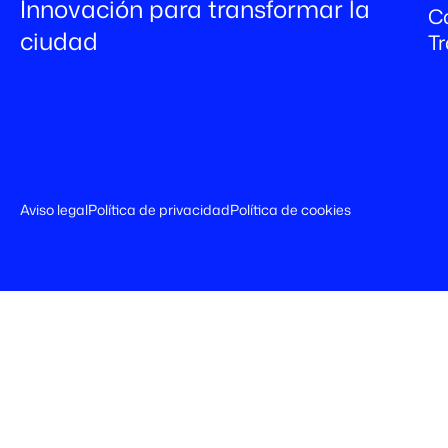
Innovación para transformar la
C
ciudad
T
Aviso legal
Política de privacidad
Política de cookies