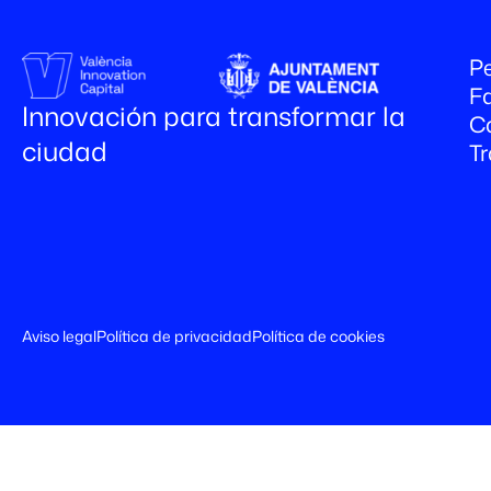
Pe
Fa
Innovación para transformar la
C
ciudad
T
Aviso legal
Política de privacidad
Política de cookies