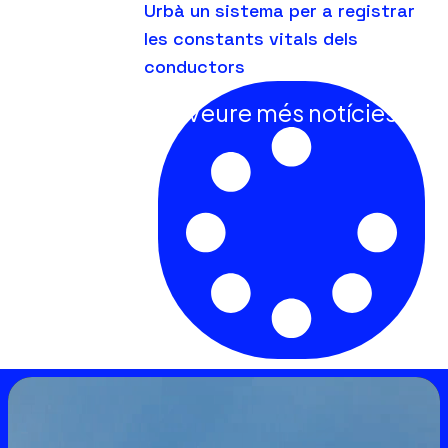
Urbà un sistema per a registrar
les constants vitals dels
conductors
Veure més notícies