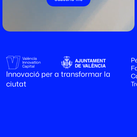
Pe
Fa
Innovació per a transformar la
C
ciutat
T