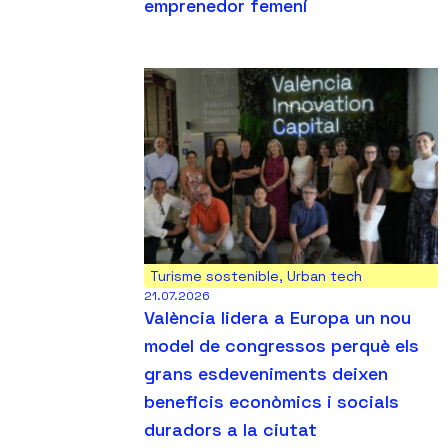
emprenedor femení
Turisme sostenible
,
Urban tech
21.07.2026
València lidera a Europa un nou
model de congressos perquè els
grans esdeveniments deixen
beneficis econòmics i socials
duradors a la ciutat