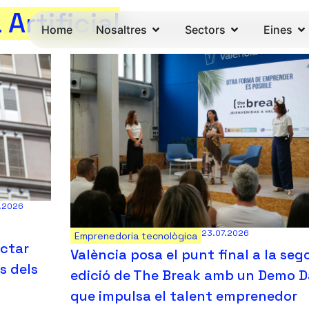
Artificial
Home
Nosaltres
Sectors
Eines
7.2026
23.07.2026
Emprenedoria tecnològica
ectar
València posa el punt final a la se
s dels
edició de The Break amb un Demo 
que impulsa el talent emprenedor