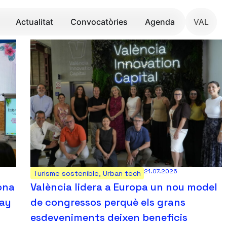
Actualitat
Convocatòries
Agenda
VAL
21.07.2026
Turisme sostenible
,
Urban tech
gona
València lidera a Europa un nou model
Day
de congressos perquè els grans
esdeveniments deixen beneficis