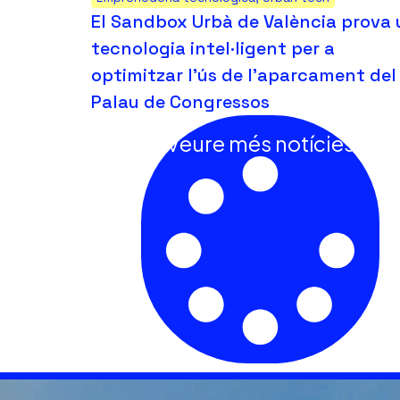
El Sandbox Urbà de València prova
tecnologia intel·ligent per a
optimitzar l’ús de l’aparcament del
Palau de Congressos
Veure més notícies