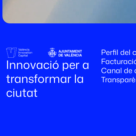
Perfil del
Facturaci
Innovació per a
Canal de 
transformar la
Transparè
ciutat