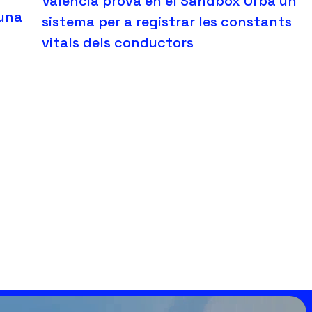
València prova en el Sandbox Urbà un
 una
sistema per a registrar les constants
vitals dels conductors