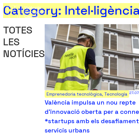
Category: Intel·ligència 
TOTES
LES
NOTÍCIES
27.0
Emprenedoria tecnològica
,
Tecnología
València impulsa un nou repte
d’innovació oberta per a conn
*startups amb els desafiament
servicis urbans