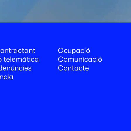
 contractant
Ocupació
ó telemàtica
Comunicació
denúncies
Contacte
ncia