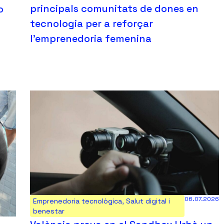
principals comunitats de dones en
o
tecnologia per a reforçar
l’emprenedoria femenina
06.07.2026
Emprenedoria tecnològica
,
Salut digital i
benestar