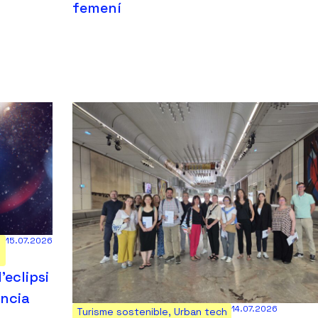
femení
15.07.2026
’eclipsi
ència
14.07.2026
Turisme sostenible
,
Urban tech