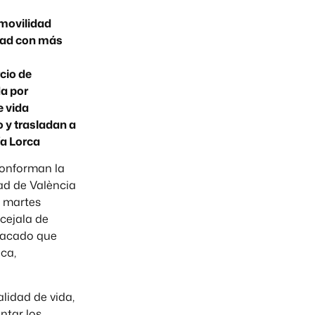
 movilidad
udad con más
cio de
a por
e vida
 y trasladan a
ía Lorca
conforman la
ad de València
e martes
cejala de
stacado que
ca,
lidad de vida,
ntar los