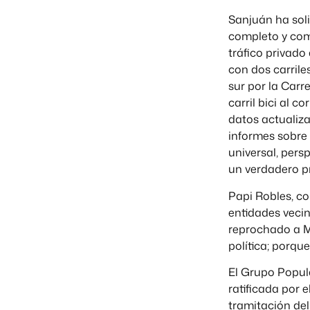
Sanjuán ha soli
completo y com
tráfico privado 
con dos carrile
sur por la Carr
carril bici al 
datos actualiza
informes sobre 
universal, pers
un verdadero pr
Papi Robles, c
entidades vecin
reprochado a M
política; porqu
El Grupo Popula
ratificada por 
tramitación del