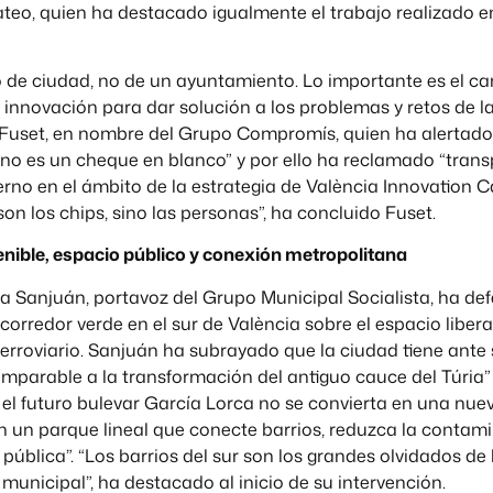
eo, quien ha destacado igualmente el trabajo realizado en
 de ciudad, no de un ayuntamiento. Lo importante es el ca
innovación para dar solución a los problemas y retos de la
 Fuset, en nombre del Grupo Compromís, quien ha alertado
“no es un cheque en blanco” y por ello ha reclamado “trans
rno en el ámbito de la estrategia de València Innovation Ca
on los chips, sino las personas”, ha concluido Fuset.
enible, espacio público y conexión metropolitana
ja Sanjuán, portavoz del Grupo Municipal Socialista, ha de
corredor verde en el sur de València sobre el espacio libera
erroviario. Sanjuán ha subrayado que la ciudad tiene ante 
mparable a la transformación del antiguo cauce del Túria”
l futuro bulevar García Lorca no se convierta en una nueva
en un parque lineal que conecte barrios, reduzca la contam
 pública”. “Los barrios del sur son los grandes olvidados de 
municipal”, ha destacado al inicio de su intervención.