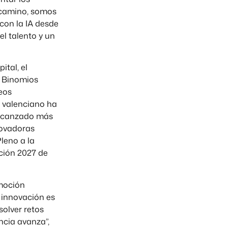
n camino, somos
con la IA desde
el talento y un
ital, el
s Binomios
eos
r valenciano ha
 alcanzado más
novadoras
leno a la
ción 2027 de
 moción
 innovación es
solver retos
ncia avanza”,