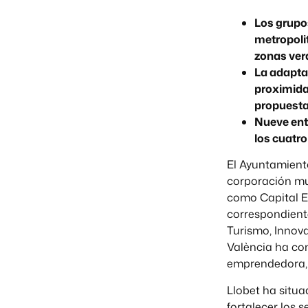
Los grupo
metropoli
zonas verd
La adaptac
proximida
propuestas
Nueve enti
los cuatro
El Ayuntamiento
corporación mun
como Capital Eu
correspondiente
Turismo, Innov
València ha con
emprendedora, a
Llobet ha situa
fortalecer los 