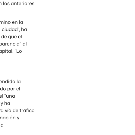
 los anteriores
mino en la
 ciudad”, ha
 de que el
parencia” al
pital. “Lo
fendido la
do por el
sí “una
 y ha
 vía de tráfico
inación y
la