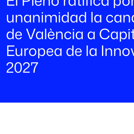
El Pleno ratifica po
unanimidad la can
de València a Capit
Europea de la Inno
2027