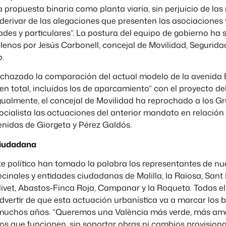
 propuesta binaria como planta viaria, sin perjuicio de la
erivar de las alegaciones que presenten las asociaciones 
ades y particulares”. La postura del equipo de gobierno ha 
plenos por Jesús Carbonell, concejal de Movilidad, Segurid
o.
echazado la comparación del actual modelo de la avenida 
s en total, incluidos los de aparcamiento” con el proyecto d
gualmente, el concejal de Movilidad ha reprochado a los G
ialista las actuaciones del anterior mandato en relación 
venidas de Giorgeta y Pérez Galdós.
ciudadana
e político han tomado la palabra los representantes de nu
cinales y entidades ciudadanas de Malilla, la Raïosa, Sant M
ivet, Abastos-Finca Roja, Campanar y la Roqueta. Todas el
dvertir de que esta actuación urbanística va a marcar los b
muchos años. “Queremos una València más verde, más ama
s que funcionen, sin soportar obras ni cambios provisional