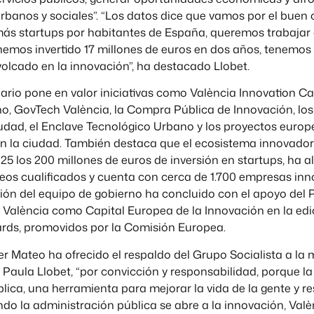
urbanos y sociales”. “Los datos dice que vamos por el bue
más startups por habitantes de España, queremos trabajar 
, hemos invertido 17 millones de euros en dos años, tenemos 
olcado en la innovación”, ha destacado Llobet.
ario pone en valor iniciativas como València Innovation Cap
, GovTech València, la Compra Pública de Innovación, lo
udad, el Enclave Tecnológico Urbano y los proyectos europ
en la ciudad. También destaca que el ecosistema innovado
25 los 200 millones de euros de inversión en startups, ha
eos cualificados y cuenta con cerca de 1.700 empresas in
ión del equipo de gobierno ha concluido con el apoyo del P
 València como Capital Europea de la Innovación en la edi
ards, promovidos por la Comisión Europea.
ier Mateo ha ofrecido el respaldo del Grupo Socialista a la
Paula Llobet, “por convicción y responsabilidad, porque la
blica, una herramienta para mejorar la vida de la gente y re
do la administración pública se abre a la innovación, Valè