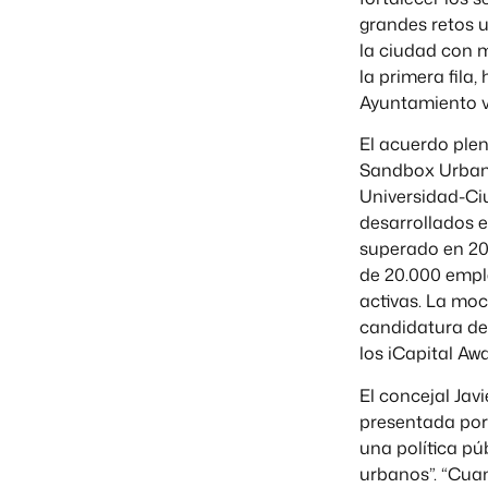
grandes retos 
la ciudad con 
la primera fila
Ayuntamiento v
El acuerdo plen
Sandbox Urbano
Universidad-Ci
desarrollados 
superado en 20
de 20.000 empl
activas. La moc
candidatura de
los iCapital Aw
El concejal Jav
presentada por 
una política pú
urbanos”. “Cuan