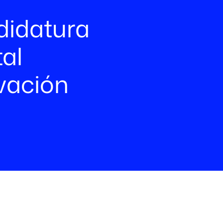
r
didatura
al
vación