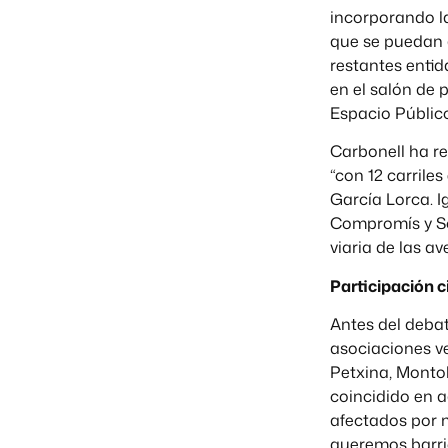
incorporando la
que se puedan d
restantes entid
en el salón de 
Espacio Públic
Carbonell ha r
“con 12 carrile
García Lorca. I
Compromís y Soc
viaria de las a
Participación 
Antes del debat
asociaciones ve
Petxina, Montol
coincidido en a
afectados por 
queremos barrio