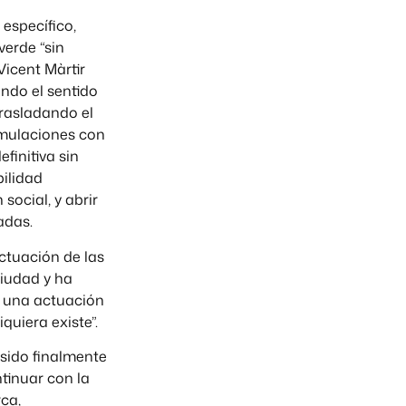
 específico,
erde “sin
Vicent Màrtir
ando el sentido
trasladando el
simulaciones con
finitiva sin
bilidad
social, y abrir
adas.
ctuación de las
ciudad y ha
o una actuación
quiera existe”.
 sido finalmente
ntinuar con la
rca,