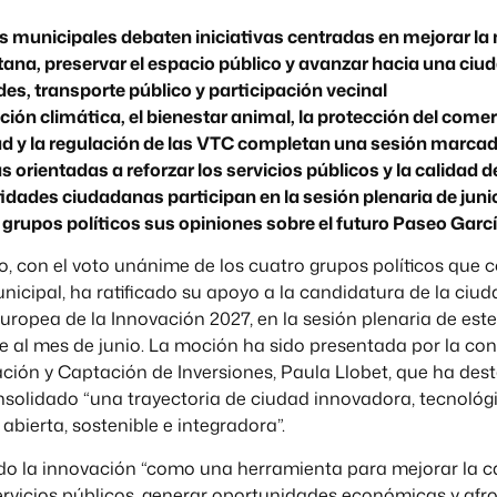
s municipales debaten iniciativas centradas en mejorar la
tana, preservar el espacio público y avanzar hacia una ci
es, transporte público y participación vecinal
ión climática, el bienestar animal, la protección del comer
d y la regulación de las VTC completan una sesión marcad
 orientadas a reforzar los servicios públicos y la calidad d
dades ciudadanas participan en la sesión plenaria de junio
 grupos políticos sus opiniones sobre el futuro Paseo Garc
, con el voto unánime de los cuatro grupos políticos que 
icipal, ha ratificado su apoyo a la candidatura de la ciud
ropea de la Innovación 2027, en la sesión plenaria de est
 al mes de junio. La moción ha sido presentada por la con
ación y Captación de Inversiones, Paula Llobet, que ha de
solidado “una trayectoria de ciudad innovadora, tecnológi
bierta, sostenible e integradora”.
do la innovación “como una herramienta para mejorar la ca
servicios públicos, generar oportunidades económicas y afro