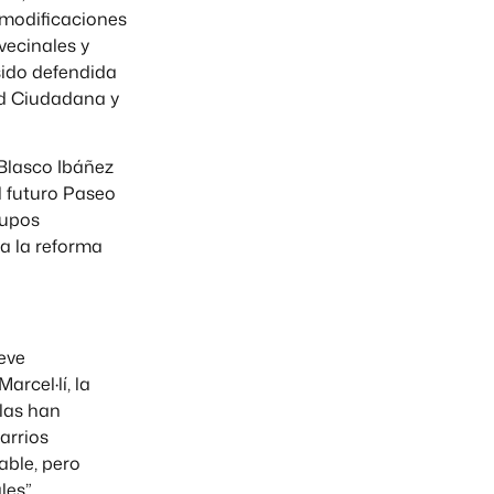
s modificaciones
vecinales y
sido defendida
ad Ciudadana y
Blasco Ibáñez
el futuro Paseo
rupos
a la reforma
eve
arcel·lí, la
las han
arrios
ble, pero
es”.