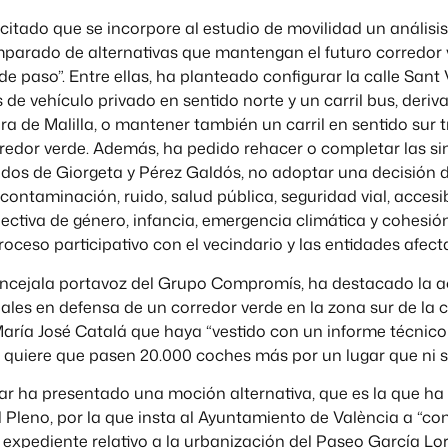
citado que se incorpore al estudio de movilidad un análisis
parado de alternativas que mantengan el futuro corredor v
de paso”. Entre ellas, ha planteado configurar la calle Sant 
s de vehículo privado en sentido norte y un carril bus, deriv
era de Malilla, o mantener también un carril en sentido sur 
corredor verde. Además, ha pedido rehacer o completar las 
dos de Giorgeta y Pérez Galdós, no adoptar una decisión de
contaminación, ruido, salud pública, seguridad vial, accesi
pectiva de género, infancia, emergencia climática y cohesión 
oceso participativo con el vecindario y las entidades afect
oncejala portavoz del Grupo Compromís, ha destacado la a
ales en defensa de un corredor verde en la zona sur de la 
aría José Catalá que haya “vestido con un informe técnic
e quiere que pasen 20.000 coches más por un lugar que ni si
r ha presentado una moción alternativa, que es la que ha
el Pleno, por la que insta al Ayuntamiento de València a “co
 expediente relativo a la urbanización del Paseo García Lo