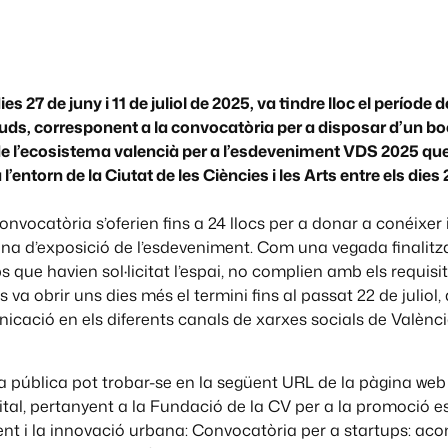
ies 27 de juny i 11 de juliol de 2025, va tindre lloc el període
ituds, corresponent a la convocatòria per a disposar d’un bo
e l’ecosistema valencià per a l’esdeveniment VDS 2025 que 
l’entorn de la Ciutat de les Ciències i les Arts entre els dies 
convocatòria s’oferien fins a 24 llocs per a donar a conéixer 
ona d’exposició de l’esdeveniment. Com una vegada finalitza
 que havien sol·licitat l’espai, no complien amb els requisit
 va obrir uns dies més el termini fins al passat 22 de juliol
icació en els diferents canals de xarxes socials de Valènc
 pública pot trobar-se en la següent URL de la pàgina web
tal, pertanyent a la Fundació de la CV per a la promoció es
 i la innovació urbana: Convocatòria per a startups: acon