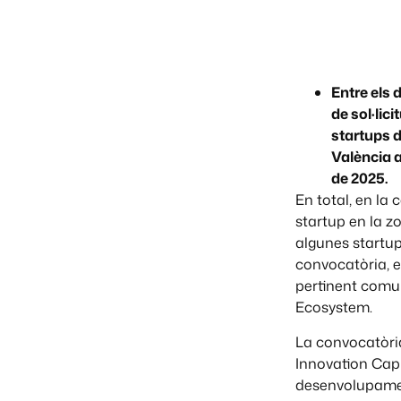
Entre els d
de sol·lic
startups d
València a 
de 2025.
En total, en la 
startup en la z
algunes startups
convocatòria, es
pertinent comun
Ecosystem.
La convocatòria
Innovation Capi
desenvolupament