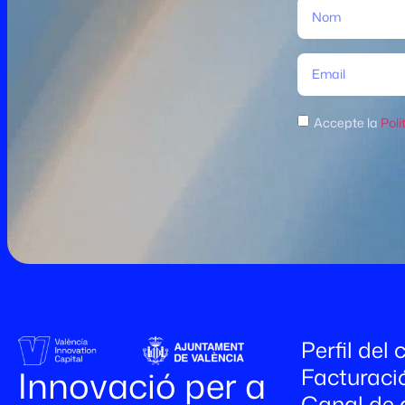
Accepte la
Polí
Perfil del
Facturaci
Innovació per a
Canal de 