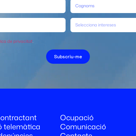
Selecciona intereses
tica de privacitat
.
Subscriu-me
 contractant
Ocupació
ó telemàtica
Comunicació
denúncies
Contacte