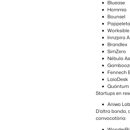
Bluease
Hommia
Bounsel
Pappelet
Worksible
Innzpira A
Brandlex
SimZero
Nébula As
Gambooz
Fennech E
LaiaDesk
Quàntum 
Startups en res
Aniwa La
D’altra banda, 
convocatòria:
WonderBit