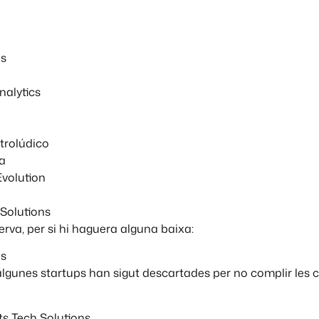
as
nalytics
trolúdico
a
volution
Solutions
erva, per si hi haguera alguna baixa:
bs
algunes startups han sigut descartades per no complir les 
s Tech Solutions