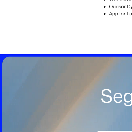
Quasar D
App for L
Seg