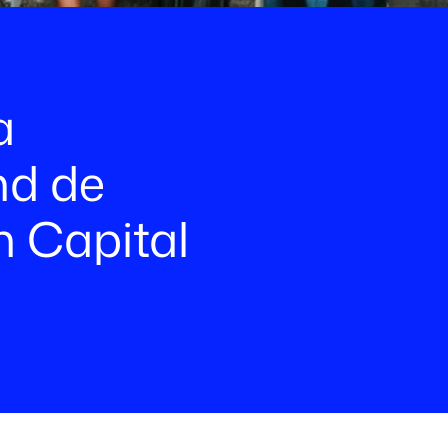
a
nd de
n Capital