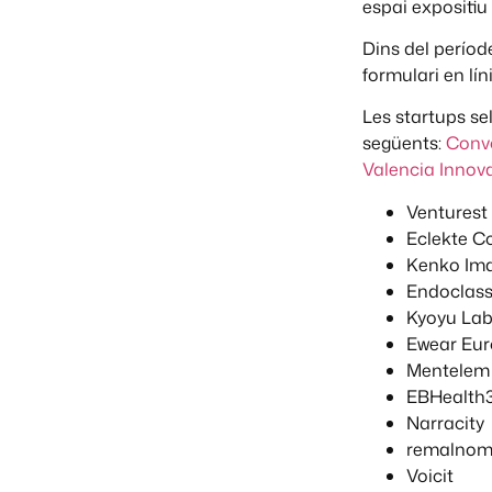
espai expositiu
Dins del períod
formulari en lín
Les startups se
següents:
Convo
Valencia Innova
Venturest
Eclekte Co
Kenko Ima
Endoclass
Kyoyu La
Ewear Eu
Mentelem
EBHealth
Narracity
remalnom 
Voicit