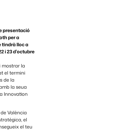
 de presentació
oth per a
tindrà lloc a
22 i 23 d’octubre
i mostrar la
t el termini
s de la
, amb la seua
ia Innovation
 de València
tratègica, el
segueix el teu