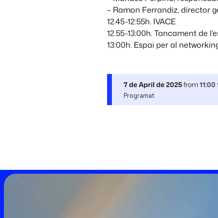
– Ramon Ferrandiz, director g
12.45-12:55h. IVACE
12.55-13:00h. Tancament de l’
13:00h. Espai per al networking
7 de April de 2025
from
11:00
Programat