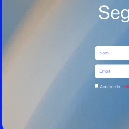
Seg
Accepte la
Polí