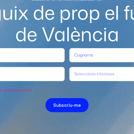
uix de prop el f
de València
Selecciona intereses
tica de privacitat
.
Subscriu-me