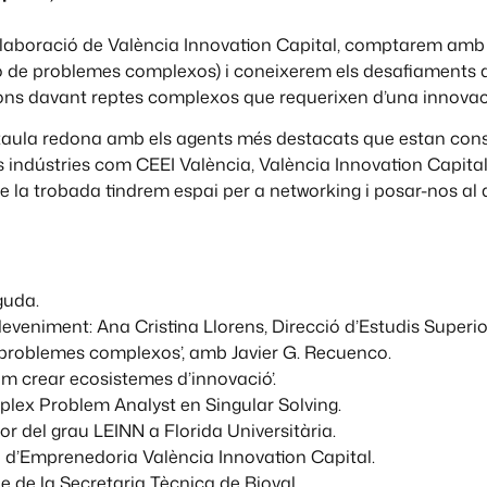
·laboració de València Innovation Capital, comptarem amb e
 de problemes complexos) i coneixerem els desafiaments al
ns davant reptes complexos que requerixen d’una innovació
aula redona amb els agents més destacats que estan cons
s indústries com CEEI València, València Innovation Capital,
 de la trobada tindrem espai per a networking i posar-nos al
guda.
esdeveniment: Ana Cristina Llorens, Direcció d’Estudis Superio
s problemes complexos’, amb Javier G. Recuenco.
om crear ecosistemes d’innovació’.
lex Problem Analyst en Singular Solving.
r del grau LEINN a Florida Universitària.
a d’Emprenedoria València Innovation Capital.
e de la Secretaria Tècnica de Bioval.