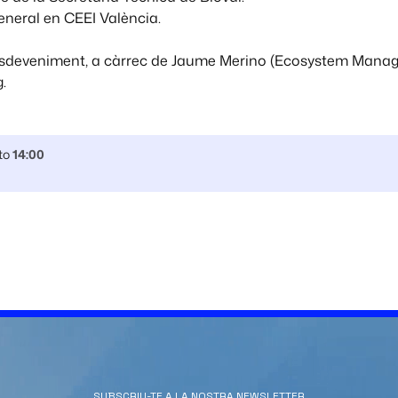
eneral en CEEI València.
esdeveniment, a càrrec de Jaume Merino (Ecosystem Manager
.
to
14:00
SUBSCRIU-TE A LA NOSTRA NEWSLETTER