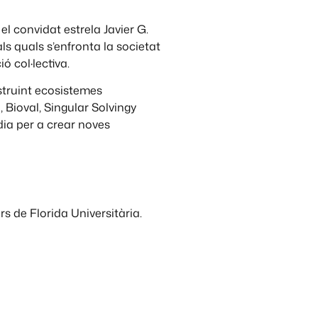
l convidat estrela Javier G.
s quals s’enfronta la societat
 col·lectiva.
truint ecosistemes
 Bioval, Singular Solvingy
 dia per a crear noves
rs de Florida Universitària.