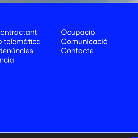
 contractant
Ocupació
ó telemàtica
Comunicació
denúncies
Contacte
ncia