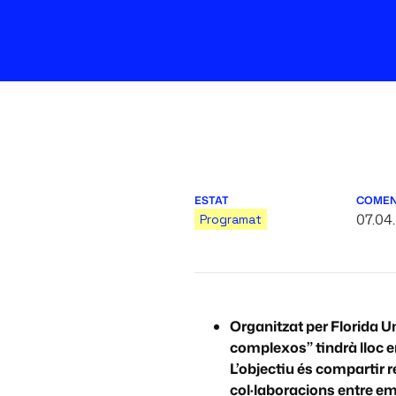
ESTAT
COME
07.04
Programat
Organitzat per Florida U
complexos” tindrà lloc 
L’objectiu és compartir r
col·laboracions entre emp