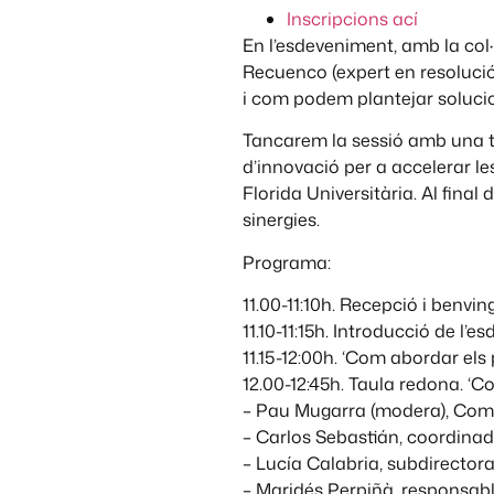
Inscripcions ací
En l’esdeveniment, amb la col
Recuenco (expert en resolució
i com podem plantejar solucio
Tancarem la sessió amb una t
d’innovació per a accelerar le
Florida Universitària. Al final
sinergies.
Programa:
11.00-11:10h. Recepció i benvin
11.10-11:15h. Introducció de l’
11.15-12:00h. ‘Com abordar el
12.00-12:45h. Taula redona. ‘C
– Pau Mugarra (modera), Comp
– Carlos Sebastián, coordinado
– Lucía Calabria, subdirector
– Maridés Perpiñà, responsabl