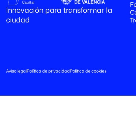
Fa
Innovación para transformar la
C
ciudad
T
Aviso legal
Política de privacidad
Política de cookies