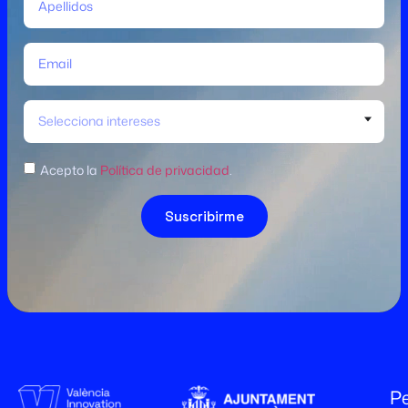
Selecciona intereses
Acepto la
Política de privacidad
.
Suscribirme
Pe