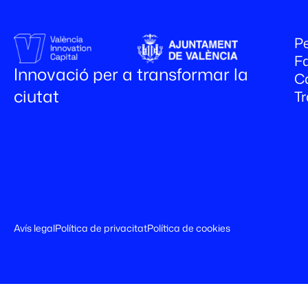
Pe
Fa
Innovació per a transformar la
C
ciutat
T
Avís legal
Política de privacitat
Política de cookies